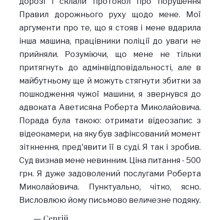
дорозі і склали протокол про порушення
Правил дорожнього руху щодо мене. Мої
аргументи про те, що я стояв і мене вдарила
інша машина, працівники поліції до уваги не
прийняли. Розуміючи, що мене не тільки
притягнуть до адмінвідповідальності, але в
майбутньому ще й можуть стягнути збитки за
пошкодження чужої машини, я звернувся до
адвоката Аветисяна Роберта Миколайовича.
Порада була такою: отримати відеозапис з
відеокамери, на яку був зафіксований момент
зіткнення, пред'явити її в суді. Я так і зробив.
Суд визнав мене невинним. Ціна питання - 500
грн. Я дуже задоволений послугами Роберта
Миколайовича. Пунктуально, чітко, ясно.
Висловлюю йому письмово величезне подяку.
Сергій