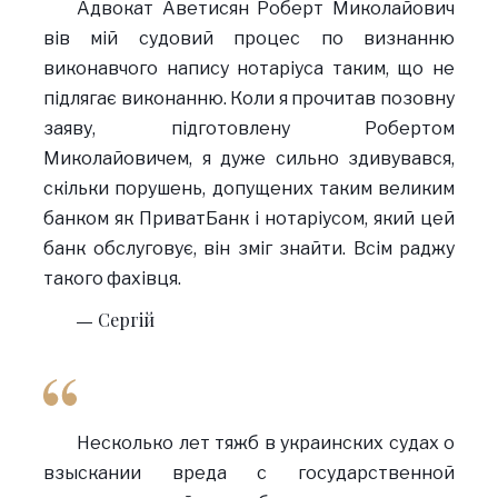
Адвокат Аветисян Роберт Миколайович
вів мій судовий процес по визнанню
виконавчого напису нотаріуса таким, що не
підлягає виконанню. Коли я прочитав позовну
заяву, підготовлену Робертом
Миколайовичем, я дуже сильно здивувався,
скільки порушень, допущених таким великим
банком як ПриватБанк і нотаріусом, який цей
банк обслуговує, він зміг знайти. Всім раджу
такого фахівця.
Сергій
Несколько лет тяжб в украинских судах о
взыскании вреда с государственной