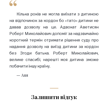
Кілька років не могла виїхати з дитиною
на відпочинок за кордон бо «тато» дитини не
давав дозволу на це. Адвокат Аветисян
Роберт Миколайович допоміг за надзвичайно
короткий термін отримати рішення суду про
надання дозволу на виїзд дитини за кордон
без Згоди батька. Роберт Миколайович,
велике спасибі, нарешті моя дитина зможе
побачити іншу країну.
Аня
Залишити відгук