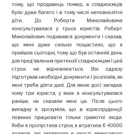
тому, що продавець помер, а спадкоємців
було дуже багато і в тому числі неповнолітні
діти. До Роберта Миколайовича
консультувалася у трьох юристів. Роберт
Миколайович подивився документи і сказав,
що мені дуже сильно пощастило, що я
прийшла сьогодні, тому що був останній день
для пред'явлення претензії спадкоємцям і цей
строк не відновлюється. Він одразу
підготував необхідні документи і розповів, як
мені треба діяти далі. Для мене досі загадка:
чому три юриста, у яких я консультувалася
раніше, не сказали мені це. Після цього
випадку я зрозуміла, що в юриспруденції
повинні працювати тільки грамотні люди.
Якби я пропустила строк, я втратила б 40000
доларів, які заплатила в якості авансового