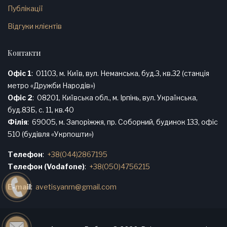
Публікації
Відгуки клієнтів
Контакти
Офіс 1
01103, м. Київ, вул. Неманська, буд.3, кв.32 (станція
метро «Дружби Народів»)
Офіс 2
08201, Київська обл., м. Ірпінь, вул. Українська,
буд.83Б, с. 11, кв.40
Філія
69005, м. Запоріжжя, пр. Соборний, будинок 133, офіс
510 (будівля «Укрпошти»)
Телефон
+38(044)2867195
Телефон (Vodafone)
+38(050)4756215
E-mail
avetisyanrn@gmail.com